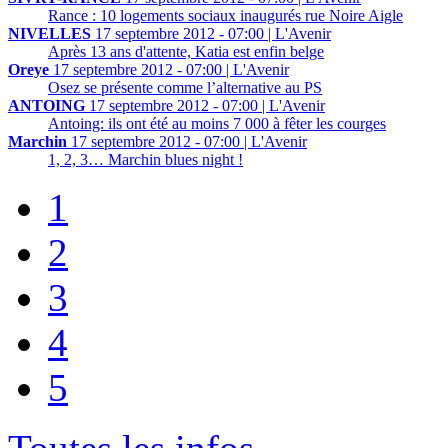
Rance : 10 logements sociaux inaugurés rue Noire Aigle
NIVELLES
17 septembre 2012 - 07:00 | L'Avenir
Après 13 ans d'attente, Katia est enfin belge
Oreye
17 septembre 2012 - 07:00 | L'Avenir
Osez se présente comme l’alternative au PS
ANTOING
17 septembre 2012 - 07:00 | L'Avenir
Antoing: ils ont été au moins 7 000 à fêter les courges
Marchin
17 septembre 2012 - 07:00 | L'Avenir
1, 2, 3… Marchin blues night !
1
2
3
4
5