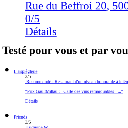
Rue du Beffroi 20
,
50
0
/
5
Détails
Testé pour vous et par vou
L'Espièglerie
2
/
5
Recommandé : Restaurant d'un niveau honorable à intér
"Prix GaultMillau : - Carte des vins remarquables - ..."
Détails
Friends
3
/
5
Ludivine W.