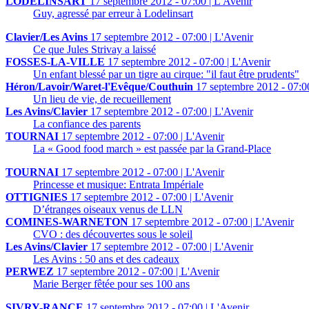
LODELINSART
17 septembre 2012 - 07:00 | L'Avenir
Guy, agressé par erreur à Lodelinsart
Clavier/Les Avins
17 septembre 2012 - 07:00 | L'Avenir
Ce que Jules Strivay a laissé
FOSSES-LA-VILLE
17 septembre 2012 - 07:00 | L'Avenir
Un enfant blessé par un tigre au cirque: "il faut être prudents"
Héron/Lavoir/Waret-l'Evêque/Couthuin
17 septembre 2012 - 07:00
Un lieu de vie, de recueillement
Les Avins/Clavier
17 septembre 2012 - 07:00 | L'Avenir
La confiance des parents
TOURNAI
17 septembre 2012 - 07:00 | L'Avenir
La « Good food march » est passée par la Grand-Place
TOURNAI
17 septembre 2012 - 07:00 | L'Avenir
Princesse et musique: Entrata Impériale
OTTIGNIES
17 septembre 2012 - 07:00 | L'Avenir
D’étranges oiseaux venus de LLN
COMINES-WARNETON
17 septembre 2012 - 07:00 | L'Avenir
CVO : des découvertes sous le soleil
Les Avins/Clavier
17 septembre 2012 - 07:00 | L'Avenir
Les Avins : 50 ans et des cadeaux
PERWEZ
17 septembre 2012 - 07:00 | L'Avenir
Marie Berger fêtée pour ses 100 ans
SIVRY-RANCE
17 septembre 2012 - 07:00 | L'Avenir