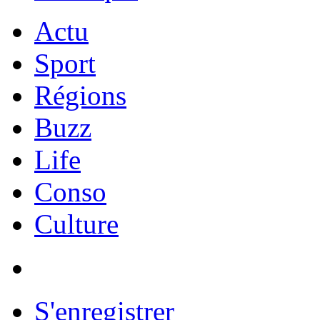
Actu
Sport
Régions
Buzz
Life
Conso
Culture
S'enregistrer