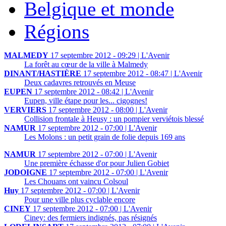
Belgique et monde
Régions
MALMEDY
17 septembre 2012 - 09:29 | L'Avenir
La forêt au cœur de la ville à Malmedy
DINANT/HASTIÈRE
17 septembre 2012 - 08:47 | L'Avenir
Deux cadavres retrouvés en Meuse
EUPEN
17 septembre 2012 - 08:42 | L'Avenir
Eupen, ville étape pour les... cigognes!
VERVIERS
17 septembre 2012 - 08:00 | L'Avenir
Collision frontale à Heusy : un pompier verviétois blessé
NAMUR
17 septembre 2012 - 07:00 | L'Avenir
Les Molons : un petit grain de folie depuis 169 ans
NAMUR
17 septembre 2012 - 07:00 | L'Avenir
Une première échasse d'or pour Julien Gobiet
JODOIGNE
17 septembre 2012 - 07:00 | L'Avenir
Les Chouans ont vaincu Colsoul
Huy
17 septembre 2012 - 07:00 | L'Avenir
Pour une ville plus cyclable encore
CINEY
17 septembre 2012 - 07:00 | L'Avenir
Ciney: des fermiers indignés, pas résignés