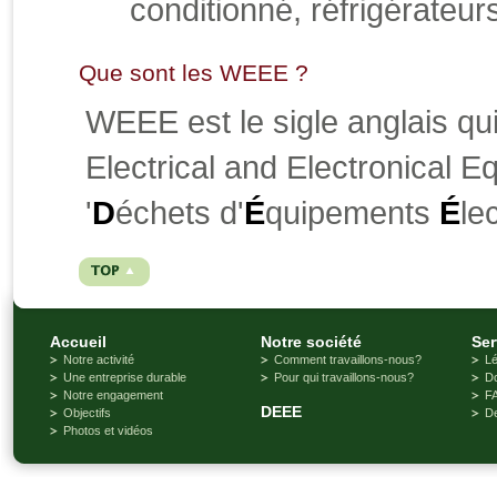
conditionné, réfrigérateurs
Que sont les WEEE ?
WEEE est le sigle anglais qui
Electrical and Electronical Eq
'
D
échets d'
É
quipements
É
le
Accueil
Notre société
Ser
Notre activité
Comment travaillons-nous?
Lé
Une entreprise durable
Pour qui travaillons-nous?
D
Notre engagement
F
DEEE
Objectifs
De
Photos et vidéos