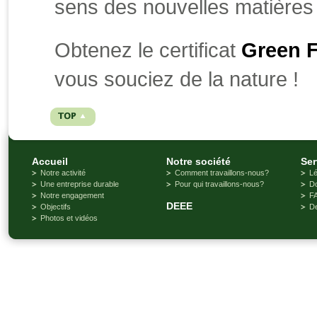
sens des nouvelles matières 
Obtenez le certificat
Green 
vous souciez de la nature !
Accueil
Notre société
Ser
Notre activité
Comment travaillons-nous?
Lé
Une entreprise durable
Pour qui travaillons-nous?
D
Notre engagement
F
DEEE
Objectifs
De
Photos et vidéos